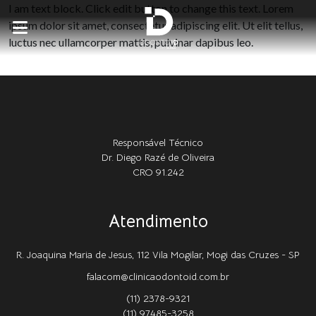
I am text block. Click edit button to change this text. Lorem
ipsum dolor sit amet, consectetur adipiscing elit. Ut elit tellus,
luctus nec ullamcorper mattis, pulvinar dapibus leo.
Responsável Técnico
Dr. Diego Razé de Oliveira
CRO 91.242
Atendimento
R. Joaquina Maria de Jesus, 112 Vila Mogilar, Mogi das Cruzes - SP
falacom@clinicaodontoid.com.br
(11) 2378-9321
(11) 97485-3258